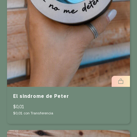
El sindrome de Peter
$0,01
$0,01
con
Transferencia