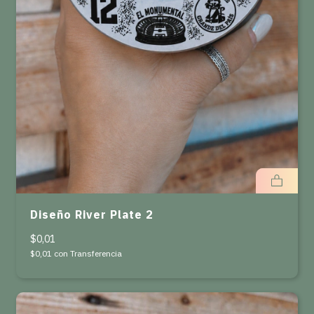
Diseño River Plate 2
$0,01
$0,01
con
Transferencia